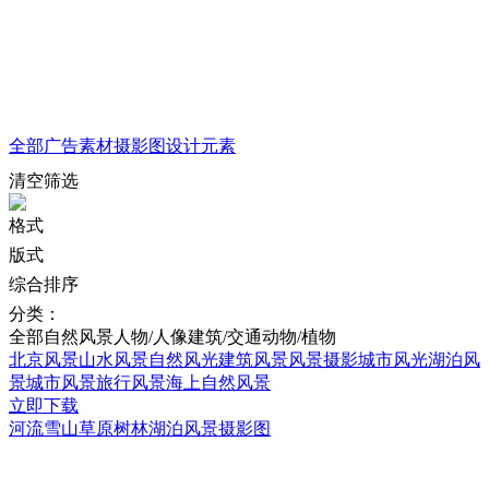
全部
广告素材
摄影图
设计元素
清空筛选
格式
版式
综合排序
分类：
全部
自然风景
人物/人像
建筑/交通
动物/植物
北京风景
山水风景
自然风光
建筑风景
风景摄影
城市风光
湖泊风
景
城市风景
旅行风景
海上自然风景
立即下载
河流雪山草原树林湖泊风景摄影图