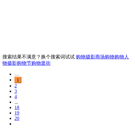
搜索结果不满意？换个搜索词试试
购物摄影
商场购物
购物人
物摄影
购物节
购物逛街
1
2
3
4
...
18
19
20