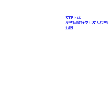
立即下载
夏季闺蜜好友朋友逛街购
影图