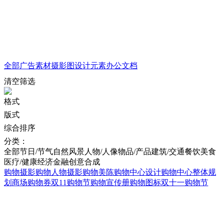
全部
广告素材
摄影图
设计元素
办公文档
清空筛选
格式
版式
综合排序
分类：
全部
节日/节气
自然风景
人物/人像
物品/产品
建筑/交通
餐饮美食
医疗/健康
经济金融
创意合成
购物摄影
购物人物摄影
购物美陈
购物中心设计
购物中心整体规
划
商场购物券
双11购物节
购物宣传册
购物图标
双十一购物节