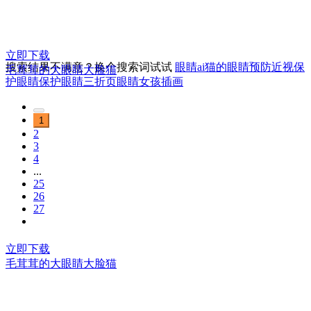
立即下载
搜索结果不满意？换个搜索词试试
眼睛ai
猫的眼睛
预防近视保
毛茸茸的大眼睛大脸猫
护眼睛
保护眼睛三折页
眼睛女孩插画
1
2
3
4
...
25
26
27
立即下载
毛茸茸的大眼睛大脸猫