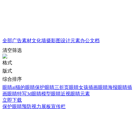
全部
广告素材
文化墙
摄影图
设计元素
办公文档
清空筛选
格式
版式
综合排序
眼睛ai
猫的眼睛
保护眼睛三折页
眼睛女孩插画
眼睛海报
眼睛插
画
眼睛特写
3d眼睛模型
眼睛近视
眼睛元素
立即下载
保护眼睛预防视力展板宣传栏