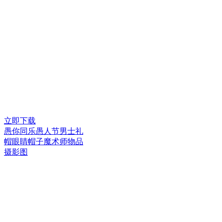
立即下载
愚你同乐愚人节男士礼
帽眼睛帽子魔术师物品
摄影图