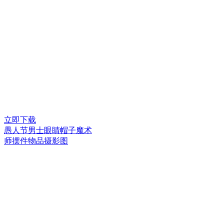
立即下载
愚人节男士眼睛帽子魔术
师摆件物品摄影图