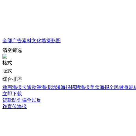
全部
广告素材
文化墙
摄影图
清空筛选
格式
版式
综合排序
动画海报
卡通动漫海报
动漫海报
招聘海报
美食海报
全民健身展
立即下载
贷款防诈骗全民反
诈宣传海报