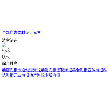
全部
广告素材
设计元素
清空筛选
格式
版式
综合排序
动画海报
卡通动漫海报
动漫海报
招聘海报
美食海报
宣传海报
科
技海报
开业海报
地产海报
卡通海报