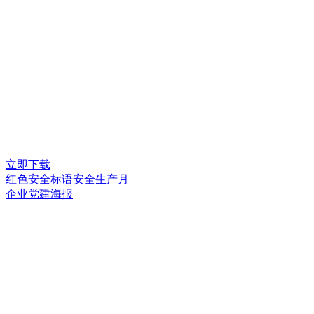
立即下载
红色安全标语安全生产月
企业党建海报