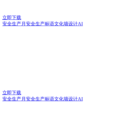
立即下载
安全生产月安全生产标语文化墙设计AI
立即下载
安全生产月安全生产标语文化墙设计AI