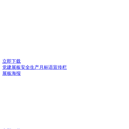
立即下载
党建展板安全生产月标语宣传栏
展板海报