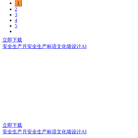
1
2
3
4
5
立即下载
安全生产月安全生产标语文化墙设计AI
立即下载
安全生产月安全生产标语文化墙设计AI