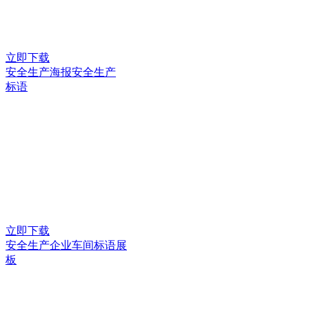
立即下载
安全生产海报安全生产
标语
立即下载
安全生产企业车间标语展
板