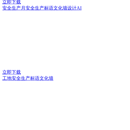
立即下载
安全生产月安全生产标语文化墙设计AI
立即下载
工地安全生产标语文化墙