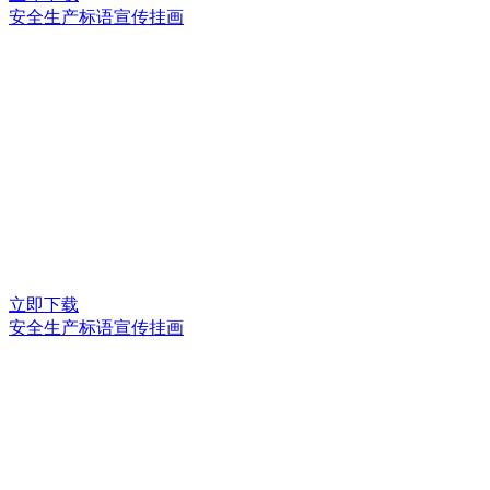
安全生产标语宣传挂画
立即下载
安全生产标语宣传挂画