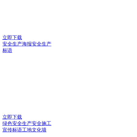
立即下载
安全生产海报安全生产
标语
立即下载
绿色安全生产安全施工
宣传标语工地文化墙