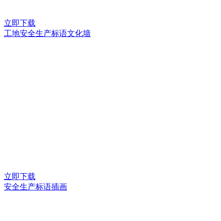
立即下载
工地安全生产标语文化墙
立即下载
安全生产标语插画