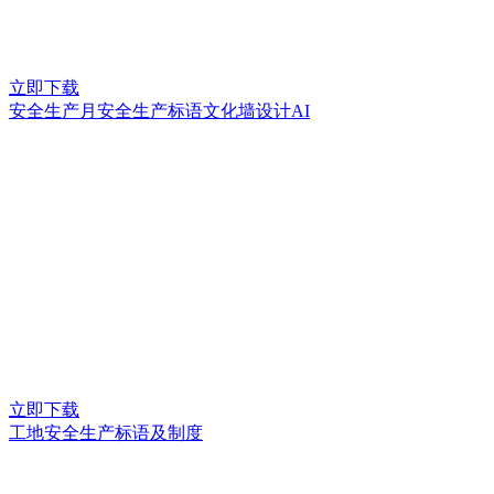
立即下载
安全生产月安全生产标语文化墙设计AI
立即下载
工地安全生产标语及制度