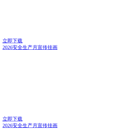
立即下载
2026安全生产月宣传挂画
立即下载
2026安全生产月宣传挂画