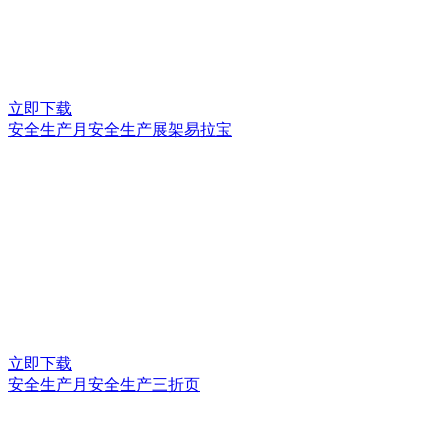
立即下载
安全生产月安全生产展架易拉宝
立即下载
安全生产月安全生产三折页