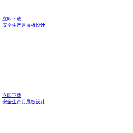
立即下载
安全生产月展板设计
立即下载
安全生产月展板设计