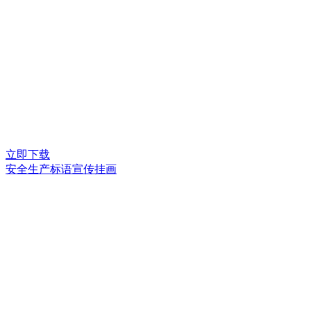
立即下载
安全生产标语宣传挂画