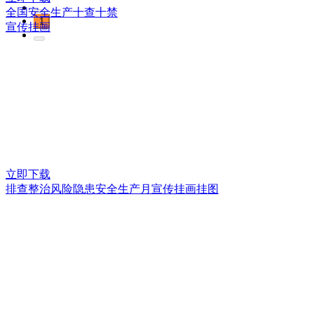
全国安全生产十查十禁
1
宣传挂画
立即下载
排查整治风险隐患安全生产月宣传挂画挂图