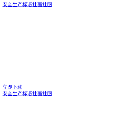
安全生产标语挂画挂图
立即下载
安全生产标语挂画挂图