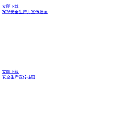
立即下载
2026安全生产月宣传挂画
立即下载
安全生产宣传挂画