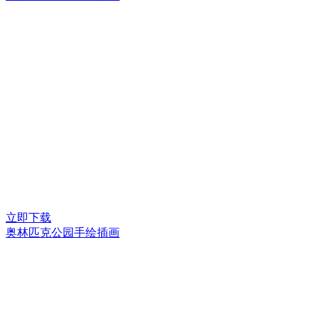
立即下载
奥林匹克公园手绘插画