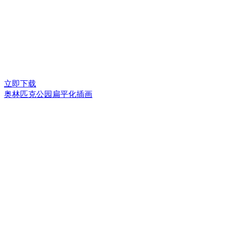
立即下载
奥林匹克公园扁平化插画