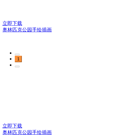
立即下载
奥林匹克公园手绘插画
1
立即下载
奥林匹克公园手绘插画