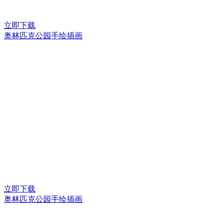
立即下载
奥林匹克公园手绘插画
立即下载
奥林匹克公园手绘插画