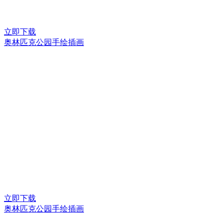
立即下载
奥林匹克公园手绘插画
立即下载
奥林匹克公园手绘插画