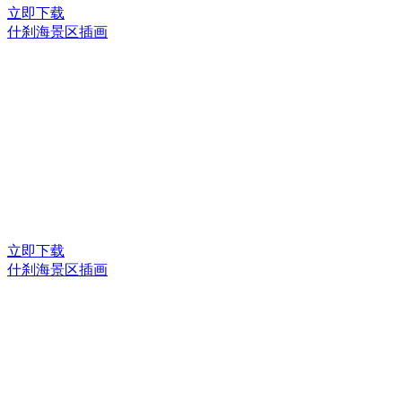
立即下载
什刹海景区插画
立即下载
什刹海景区插画