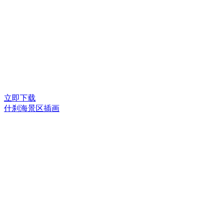
立即下载
什刹海景区插画