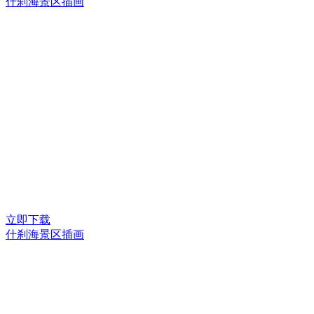
什刹海景区插画
立即下载
什刹海景区插画