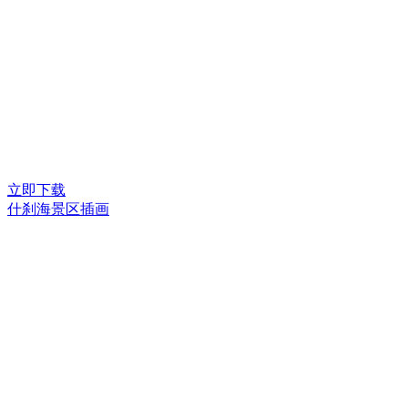
立即下载
什刹海景区插画