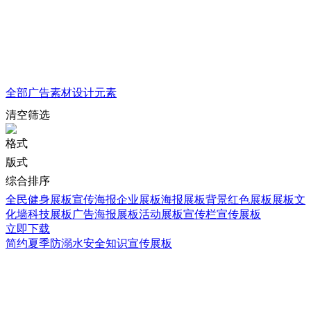
全部
广告素材
设计元素
清空筛选
格式
版式
综合排序
全民健身展板
宣传海报
企业展板
海报展板背景
红色展板
展板文
化墙
科技展板
广告海报展板
活动展板
宣传栏宣传展板
立即下载
简约夏季防溺水安全知识宣传展板