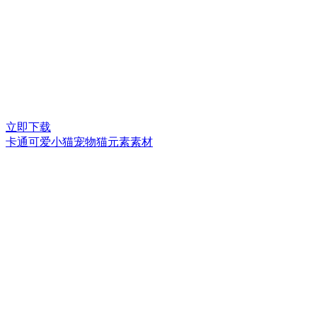
立即下载
卡通可爱小猫宠物猫元素素材