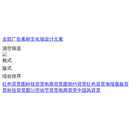
全部
广告素材
文化墙
设计元素
清空筛选
格式
版式
综合排序
红色背景图
科技背景
电商背景图
简约背景
红色背景
海报展板背
景
科技背景图
51劳动节背景
电商背景
中国风背景