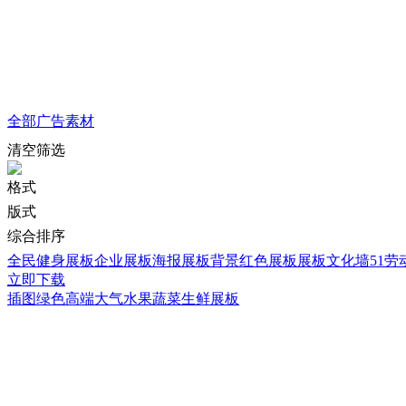
全部
广告素材
清空筛选
格式
版式
综合排序
全民健身展板
企业展板
海报展板背景
红色展板
展板文化墙
51
立即下载
插图绿色高端大气水果蔬菜生鲜展板