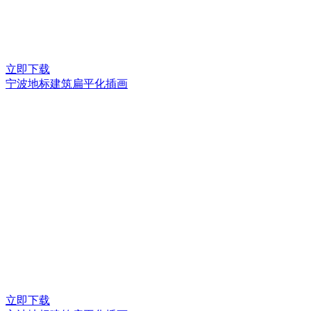
立即下载
宁波地标建筑扁平化插画
立即下载