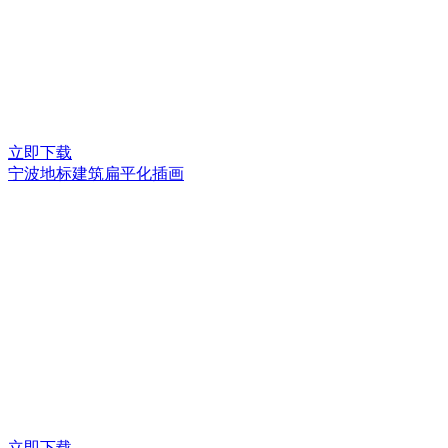
立即下载
宁波地标建筑扁平化插画
立即下载