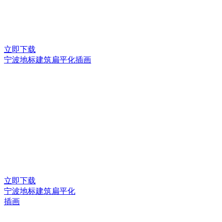
立即下载
宁波地标建筑扁平化插画
立即下载
宁波地标建筑扁平化
插画