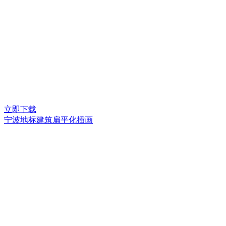
立即下载
宁波地标建筑扁平化插画