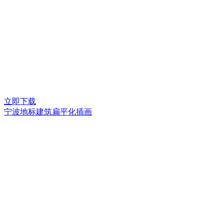
立即下载
宁波地标建筑扁平化插画