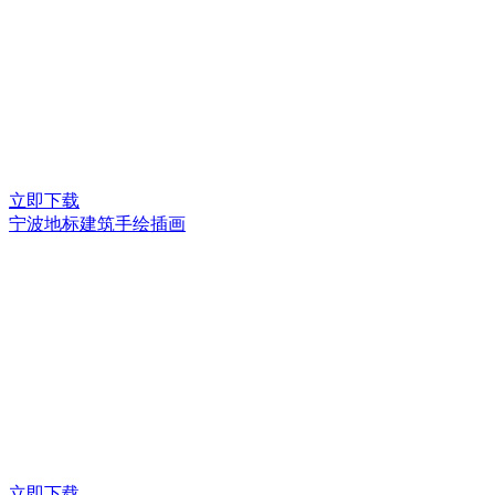
立即下载
宁波地标建筑手绘插画
立即下载