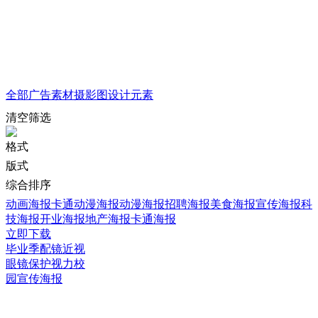
全部
广告素材
摄影图
设计元素
清空筛选
格式
版式
综合排序
动画海报
卡通动漫海报
动漫海报
招聘海报
美食海报
宣传海报
科
技海报
开业海报
地产海报
卡通海报
立即下载
毕业季配镜近视
眼镜保护视力校
园宣传海报