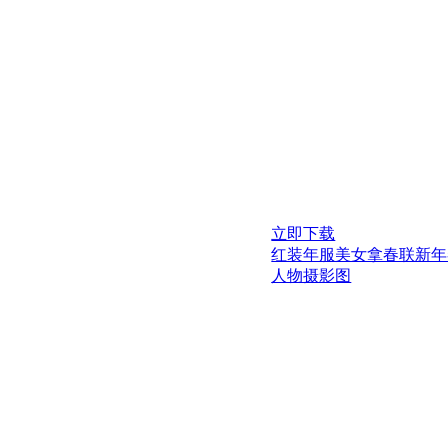
立即下载
红装年服美女拿春联新年
人物摄影图