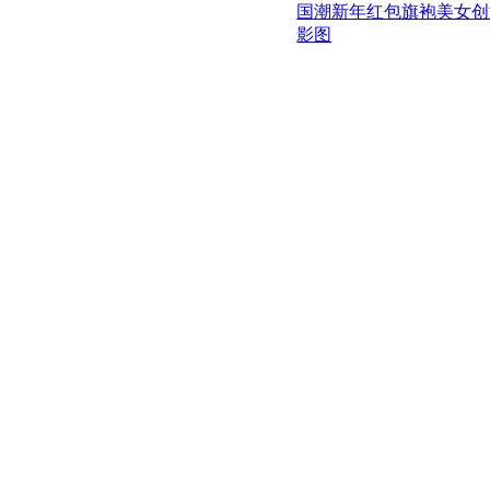
国潮新年红包旗袍美女创
影图