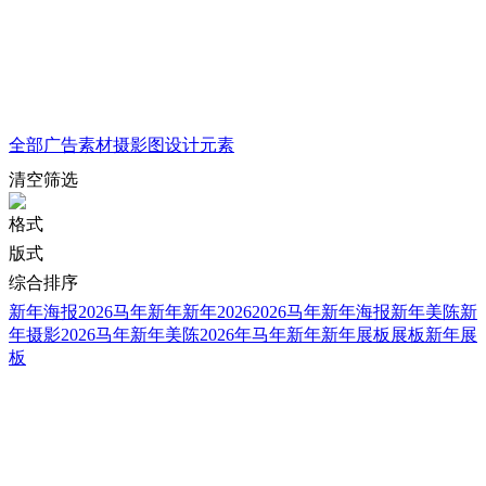
全部
广告素材
摄影图
设计元素
清空筛选
格式
版式
综合排序
新年海报
2026马年新年
新年2026
2026马年新年海报
新年美陈
新
年摄影
2026马年新年美陈
2026年马年新年
新年展板
展板新年展
板