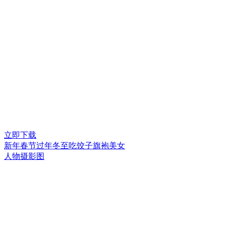
立即下载
新年春节过年冬至吃饺子旗袍美女
人物摄影图