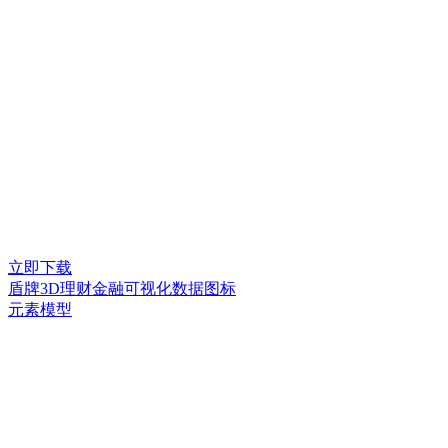
立即下载
盾牌3D理财金融可视化数据图标
元素模型