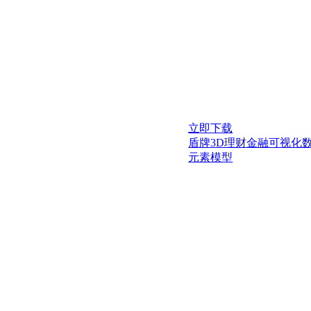
立即下载
盾牌3D理财金融可视化
元素模型