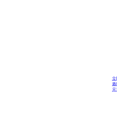
立
盾
元