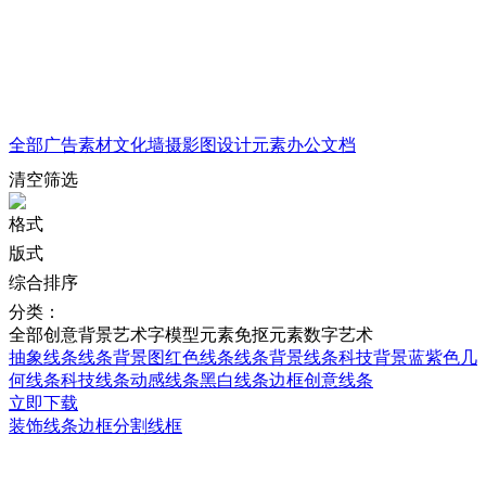
全部
广告素材
文化墙
摄影图
设计元素
办公文档
清空筛选
格式
版式
综合排序
分类：
全部
创意背景
艺术字
模型元素
免抠元素
数字艺术
抽象线条
线条背景图
红色线条
线条背景
线条科技背景
蓝紫色几
何线条
科技线条
动感线条
黑白线条边框
创意线条
立即下载
装饰线条边框分割线框