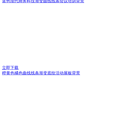
蓝色现代商务科技渐变曲线线条会议培训背景
立即下载
橙黄色橘色曲线线条渐变底纹活动展板背景