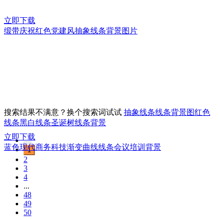
立即下载
缎带庆祝红色党建风抽象线条背景图片
搜索结果不满意？换个搜索词试试
抽象线条
线条背景图
红色
线条
黑白线条圣诞树
线条背景
立即下载
蓝色现代商务科技渐变曲线线条会议培训背景
1
2
3
4
...
48
49
50