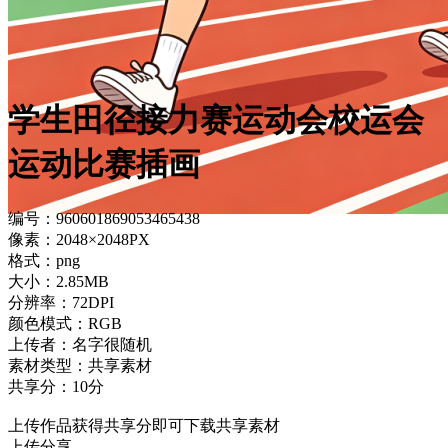
学生田径接力赛运动会校运会
运动比赛插画
编号：960601869053465438
像素：2048×2048PX
格式：png
大小：2.85MB
分辨率：72DPI
颜色模式：RGB
上传者：名字很随机
素材类型：共享素材
共享分：10分
上传作品获得共享分即可下载共享素材
上传分享