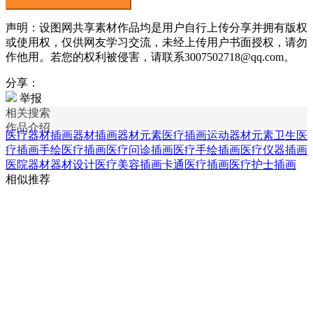
声明：设图网共享素材作品均是用户自行上传分享并拥有版权
或使用权，仅供网友学习交流，未经上传用户书面授权，请勿
作他用。若您的权利被侵害，请联系3007502718@qq.com。
分享：
举报
相关搜索
作品介绍
医疗器材插画
器材插画
器材元素
医疗插画
运动器材元素
卫生医
疗插画
手绘医疗插画
医疗问诊插画
医疗手绘插画
医疗仪器插画
医院器材
器材设计
医疗美容插画
卡通医疗插画
医疗护士插画
相似推荐