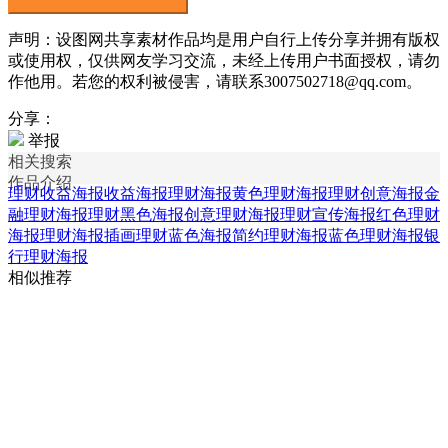
声明：设图网共享素材作品均是用户自行上传分享并拥有版权
或使用权，仅供网友学习交流，未经上传用户书面授权，请勿
作他用。若您的权利被侵害，请联系3007502718@qq.com。
分享：
举报
相关搜索
作品介绍
理财收益海报
收益海报
理财海报
黄色理财海报
理财创意海报
金
融理财海报
理财黑色海报
创意理财海报
理财宣传海报
红色理财
海报
理财海报插画
理财蓝色海报
简约理财海报
蓝色理财海报
银
行理财海报
相似推荐