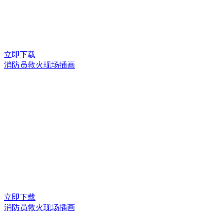
立即下载
消防员救火现场插画
立即下载
消防员救火现场插画