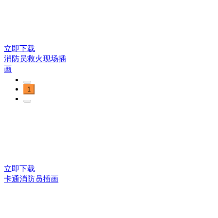
立即下载
消防员救火现场插
画
1
立即下载
卡通消防员插画