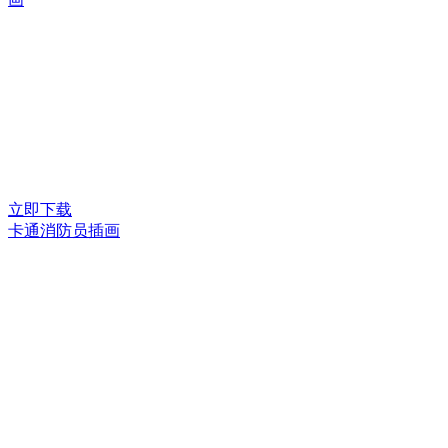
立即下载
卡通消防员插画