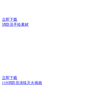
立即下载
消防员手绘素材
立即下载
119消防员演练灭火插画