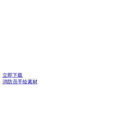
立即下载
消防员手绘素材