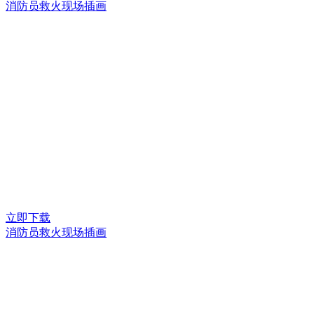
消防员救火现场插画
立即下载
消防员救火现场插画