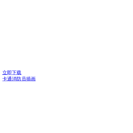
立即下载
卡通消防员插画