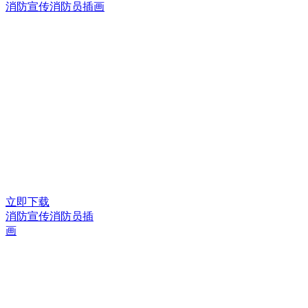
消防宣传消防员插画
立即下载
消防宣传消防员插
画