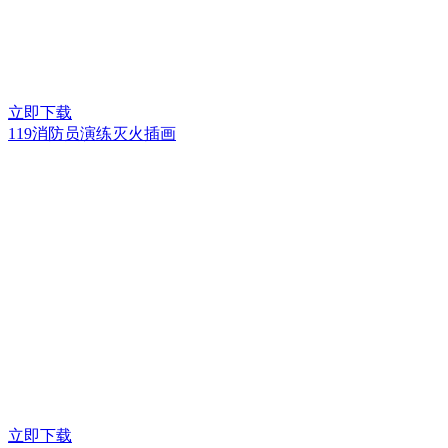
立即下载
119消防员演练灭火插画
立即下载